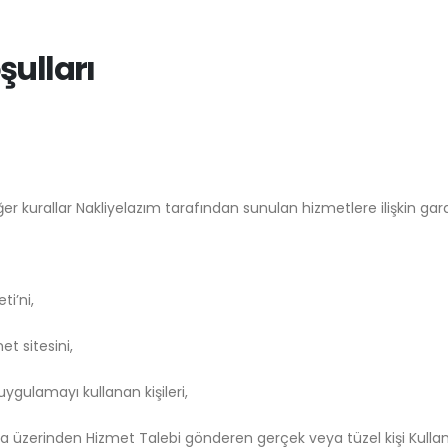
şulları
iğer kurallar Nakliyelazım tarafından sunulan hizmetlere ilişkin gar
ti’ni,
et sitesini,
 uygulamayı kullanan kişileri,
a üzerinden Hizmet Talebi gönderen gerçek veya tüzel kişi Kullanıc