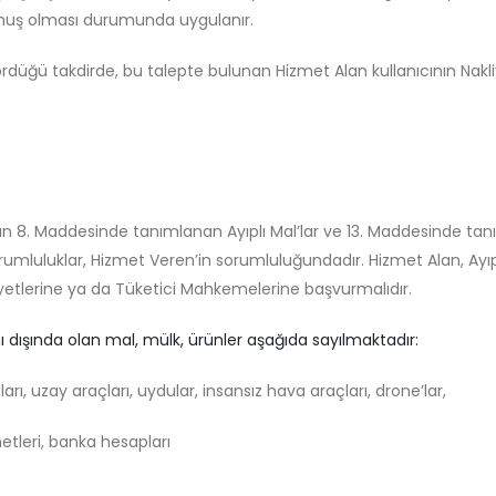
kopmuş olması durumunda uygulanır.
rdüğü takdirde, bu talepte bulunan Hizmet Alan kullanıcının Nak
un 8. Maddesinde tanımlanan Ayıplı Mal’lar ve 13. Maddesinde tan
sorumluluklar, Hizmet Veren’in sorumluluğundadır. Hizmet Alan, Ayı
tlerine ya da Tüketici Mahkemelerine başvurmalıdır.
 dışında olan mal, mülk, ürünler aşağıda sayılmaktadır:
ları, uzay araçları, uydular, insansız hava araçları, drone’lar,
netleri, banka hesapları