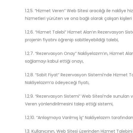
1.2.5. “Hizmet Veren” Web Sitesi aracılığı ile nakliye
hizmetleri yürüten ve ona bağlı olarak çalışan kişileri
1.2.6. “Hizmet Talebi” Hizmet Alan’ın Rezervasyon Siste
projenin fiyatını öğrenip sabitleyebildiği talebi,
1.2.7. “Rezervasyon Onay” Nakliyelazım’ın, Hizmet Alan
sağlamayı kabul ettiği onayı,
1.2.8. “Sabit Fiyat” Rezervasyon Sistemi’nde Hizmet T
Nakliyelazım’a ödeyeceği fiyatı,
1.2.9. “Rezervasyon Sistemi” Web Sitesi’nde sunulan v
Veren yönlendirilmesini talep ettiği sistemi,
1.2.10. “Anlaşmaya Varılmış İş” Nakliyelazım tarafında
1.3. Kullanıcının, Web Sitesi üzerinden Hizmet Taleb