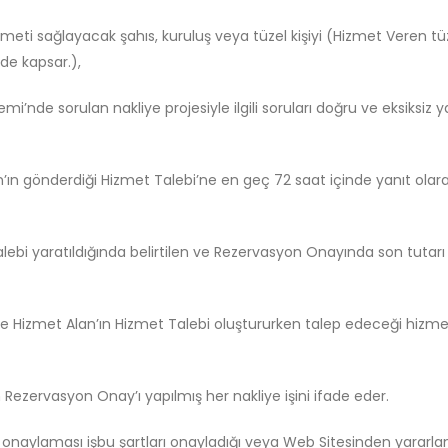
 hizmeti sağlayacak şahıs, kuruluş veya tüzel kişiyi (Hizmet Veren t
 de kapsar.),
mi’nde sorulan nakliye projesiyle ilgili soruları doğru ve eksiksiz 
’ın gönderdiği Hizmet Talebi’ne en geç 72 saat içinde yanıt olarak
alebi yaratıldığında belirtilen ve Rezervasyon Onayında son tutarı
e Hizmet Alan’ın Hizmet Talebi oluştururken talep edeceği hizmete 
n Rezervasyon Onay’ı yapılmış her nakliye işini ifade eder.
ini onaylaması işbu şartları onayladığı veya Web Sitesinden yarar