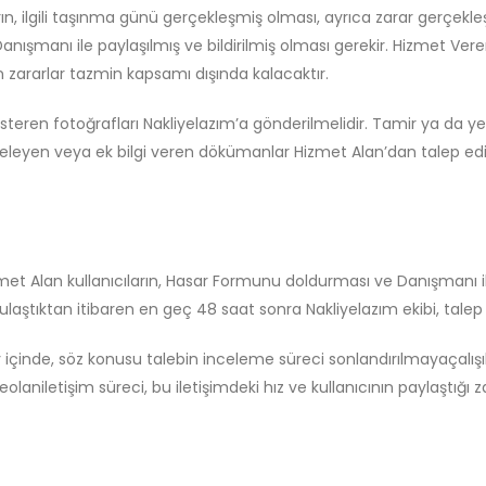
ın, ilgili taşınma günü gerçekleşmiş olması, ayrıca zarar gerçekl
şmanı ile paylaşılmış ve bildirilmiş olması gerekir. Hizmet Veren
zararlar tazmin kapsamı dışında kalacaktır.
österen fotoğrafları Nakliyelazım’a gönderilmelidir. Tamir ya da 
lgeleyen veya ek bilgi veren dökümanlar Hizmet Alan’dan talep ed
zmet Alan kullanıcıların, Hasar Formunu doldurması ve Danışman
 ulaştıktan itibaren en geç 48 saat sonra Nakliyelazım ekibi, talep 
y içinde, söz konusu talebin inceleme süreci sonlandırılmayaçalışıl
olaniletişim süreci, bu iletişimdeki hız ve kullanıcının paylaştığı