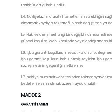
taahhüt ettiği kabul edilir.
1.4. Nakliyelazım aracılık hizmetlerinin sürekliliğini
olmamak kaydıyla tek taraflı olarak değiştirme ya da
1.5. Nakliyelazım, herhangi bir değişiklik olması halin
güncel koşullar, Web Sitesi’nde yayınlandığı andan iti
1.6. İşbu garanti koşulları, mevcut kullanıcı sözleşmes
işbu garanti koşullarını kabul etmiş sayılırlar. İşbu gara
sözleşmesinin geçerliliğini etkilemez.
1.7. Nakliyelazım’aaitwebsitesindenAnlaşmayaVarılmış
bedeller ile sınırlı olmak üzere, faydalanabilir.
MADDE 2
GARANTİ TANIMI