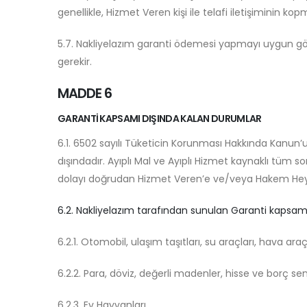
genellikle, Hizmet Veren kişi ile telafi iletişiminin 
5.7. Nakliyelazım garanti ödemesi yapmayı uygun gö
gerekir.
MADDE 6
GARANTİ KAPSAMI DIŞINDA KALAN DURUMLAR
6.1. 6502 sayılı Tüketicin Korunması Hakkında Kanun’
dışındadır. Ayıplı Mal ve Ayıplı Hizmet kaynaklı tüm 
dolayı doğrudan Hizmet Veren’e ve/veya Hakem Heye
6.2. Nakliyelazım tarafından sunulan Garanti kapsamı
6.2.1. Otomobil, ulaşım taşıtları, su araçları, hava araç
6.2.2. Para, döviz, değerli madenler, hisse ve borç se
6.2.3. Ev Hayvanları