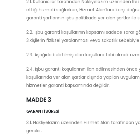
2.1. Kullanıcılar tarafından Nakliyelazım üzerinden 
ettiği hizmeti sağlarken, Hizmet Alan’lara karşı doğr
garanti şartlarının işbu politikada yer alan şartlar ile
2.2. İşbu garanti koşullarının kapsamı sadece zarar 
3.kişilerin fiziksel yaralanması veya sakatlık sebebiyle
2.3. Aşağıda belirtilmiş olan koşullara tabi olmak üz
2.4. İşbu garanti koşullarının ilan edilmesinden önc
koşullarında yer alan şartlar dışında yapılan uygula
hizmetler garanti kapsamında değildir.
MADDE 3
GARANTİ SÜRESİ
3.1. Nakliyelazım üzerinden Hizmet Alan tarafından y
gerekir.