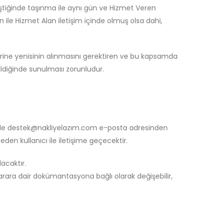
eştiğinde taşınma ile aynı gün ve Hizmet Veren
 ile Hizmet Alan iletişim içinde olmuş olsa dahi,
yerine yenisinin alınmasını gerektiren ve bu kapsamda
ildiğinde sunulması zorunludur.
ı ile destek@nakliyelazım.com e-posta adresinden
eden kullanıcı ile iletişime geçecektir.
acaktır.
 zarara dair dokümantasyona bağlı olarak değişebilir,