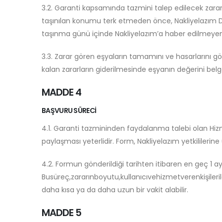
3.2. Garanti kapsamında tazmini talep edilecek zarar
taşınılan konumu terk etmeden önce, Nakliyelazım Danı
taşınma günü içinde Nakliyelazım’a haber edilmeyen 
3.3. Zarar gören eşyaların tamamını ve hasarlarını g
kalan zararların giderilmesinde eşyanın değerini be
MADDE 4
BAŞVURU SÜRECİ
4.1. Garanti tazmininden faydalanma talebi olan Hi
paylaşması yeterlidir. Form, Nakliyelazım yetkililerine
4.2. Formun gönderildiği tarihten itibaren en geç 1 a
Busüreç,zararınboyutu,kullanıcıvehizmetverenkişilerile
daha kısa ya da daha uzun bir vakit alabilir.
MADDE 5