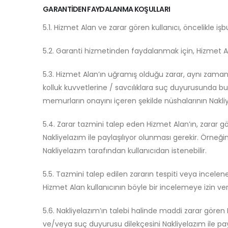
GARANTİDEN FAYDALANMA KOŞULLARI
5.1. Hizmet Alan ve zarar gören kullanıcı, öncelikle 
5.2. Garanti hizmetinden faydalanmak için, Hizmet Ala
5.3. Hizmet Alan’ın uğramış olduğu zarar, aynı zam
kolluk kuvvetlerine / savcılıklara suç duyurusunda bul
memurların onayını içeren şekilde nüshalarının Nakliye
5.4. Zarar tazmini talep eden Hizmet Alan’ın, zarar gö
Nakliyelazım ile paylaşılıyor olunması gerekir. Örneğin
Nakliyelazım tarafından kullanıcıdan istenebilir.
5.5. Tazmini talep edilen zararın tespiti veya incelene
Hizmet Alan kullanıcının böyle bir incelemeye izin ve
5.6. Nakliyelazım’ın talebi halinde maddi zarar göre
ve/veya suç duyurusu dilekçesini Nakliyelazım ile pa