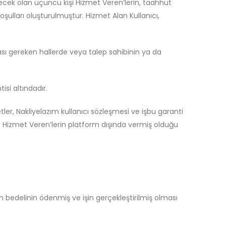
recek olan üçüncü kişi Hizmet Veren’lerin, taahhüt
şulları oluşturulmuştur. Hizmet Alan Kullanıcı,
ası gereken hallerde veya talep sahibinin ya da
si altındadır.
er, Nakliyelazım kullanıcı sözleşmesi ve işbu garanti
i Hizmet Veren’lerin platform dışında vermiş olduğu
 bedelinin ödenmiş ve işin gerçekleştirilmiş olması