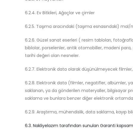
6.2.4. Ev Bitkileri, Ağaçlar ve çimler
6.2.5. Taşıma aracındaki (taşıma esnasındaki) mal/mül
6.2.6. Güzel sanat eserleri ( resim tabloları, fotoğrafl
biblolar, porselenler, antik otomobiller, madeni para,
tarihi değeri olan nesneler.
6.2.7. Elektronik data olarak düşünülmeyecek filmler, 
6.2.8. Elektronik data (filmler, negatifler, albümler, 
saklanan, ya da gönderilen materyaller, bilgisayar prog
saklama ve bunlara benzer diğer elektronik ortamda 
6.2.9. Araştırma, mühendislik, data saklama, kayıp bil
6.3. Nakliyelazım tarafından sunulan Garanti kapsamı