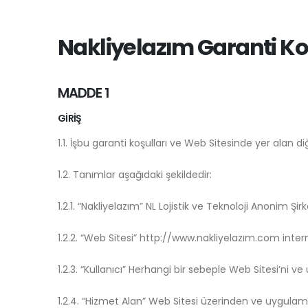
Nakliyelazım Garanti Ko
MADDE 1
GİRİŞ
1.1. İşbu garanti koşulları ve Web Sitesinde yer alan d
1.2. Tanımlar aşağıdaki şekildedir:
1.2.1. “Nakliyelazım” NL Lojistik ve Teknoloji Anonim Şirke
1.2.2. “Web Sitesi” http://www.nakliyelazım.com intern
1.2.3. “Kullanıcı” Herhangi bir sebeple Web Sitesi’ni ve
1.2.4. “Hizmet Alan” Web Sitesi üzerinden ve uygulam