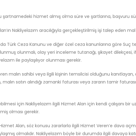
işbu şartnamedeki hizmet almış olma süre ve şartlarına, başvuru s
n’ın Nakliyelazım aracılığıyla gerçekleştirilmiş işi talep eden ma
anda Türk Ceza Kanunu ve diğer özel ceza kanunlarına göre Suç 
unmuş olunmalı, olay yeri inceleme tutanağı, şikayet dilekçesi, ifa
lazım ile paylaşılıyor olunması gerekir.
ren malın sahibi veya ilgili kişinin temsilcisi olduğunu kanıtlayan,
, malın satın alındığı zamanki faturası veya zararın tamir faturası,
bilmesi için Nakliyelazım ilgili Hizmet Alan için kendi çalışanı bir
rmiş olması gerekir.
n Hizmet Alan, söz konusu zararlarla ilgili Hizmet Veren’e dava 
ylaşmış olmalıdır. Nakliyelazım böyle bir durumda ilgili davaya k