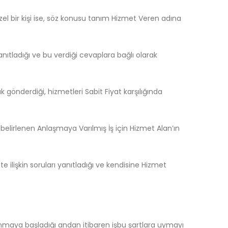
üzel bir kişi ise, söz konusu tanım Hizmet Veren adına
yanıtladığı ve bu verdiği cevaplara bağlı olarak
 gönderdiği, hizmetleri Sabit Fiyat karşılığında
 belirlenen Anlaşmaya Varılmış İş için Hizmet Alan’ın
ilişkin soruları yanıtladığı ve kendisine Hizmet
lanmaya başladığı andan itibaren işbu şartlara uymayı