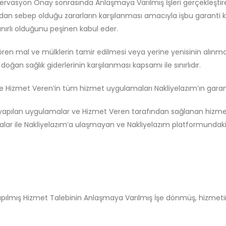
Rezervasyon Onay sonrasında Anlaşmaya Varılmış İşleri gerçekleşti
udan sebep olduğu zararların karşılanması amacıyla işbu garanti ko
 sınırlı olduğunu peşinen kabul eder.
gören mal ve mülklerin tamir edilmesi veya yerine yenisinin alınm
 doğan sağlık giderlerinin karşılanması kapsamı ile sınırlıdır.
ere Hizmet Veren‘in tüm hizmet uygulamaları Nakliyelazım’ın garanti
e yapılan uygulamalar ve Hizmet Veren tarafından sağlanan hizmetl
malar ile Nakliyelazım’a ulaşmayan ve Nakliyelazım platformundak
apılmış Hizmet Talebinin Anlaşmaya Varılmış İşe dönmüş, hizmetin