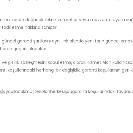
 sağlama, ileride doğacak teknik zaruretler veya mevzuata uyum sağ
 tadil etme hakkına sahiptir.
de güncel garanti şartlarını aynı link altında yeni tarih güncelleme
baren geçerli olacaktır.
i ve gizlilik sözleşmesini kabul etmiş olarak Hizmet Alan kullanıcıl
nti koşullarındaki herhangi bir değişiklik, garanti koşullarının geri k
İşiyapılacakmüşteriolanherkesişbugaranti koşullarındaki faydadan,