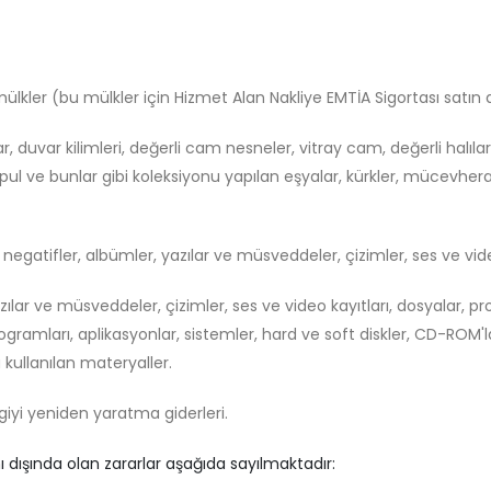
kler (bu mülkler için Hizmet Alan Nakliye EMTİA Sigortası satın al
ar, duvar kilimleri, değerli cam nesneler, vitray cam, değerli halıl
 pul ve bunlar gibi koleksiyonu yapılan eşyalar, kürkler, mücevhera
negatifler, albümler, yazılar ve müsveddeler, çizimler, ses ve vide
yazılar ve müsveddeler, çizimler, ses ve video kayıtları, dosyalar, 
ramları, aplikasyonlar, sistemler, hard ve soft diskler, CD-ROM'lar,
kullanılan materyaller.
giyi yeniden yaratma giderleri.
 dışında olan zararlar aşağıda sayılmaktadır: