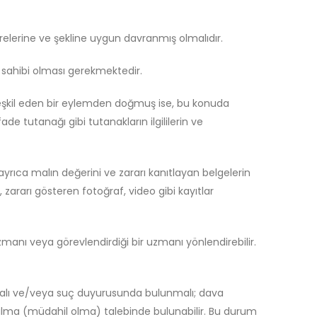
ürelerine ve şekline uygun davranmış olmalıdır.
l sahibi olması gerekmektedir.
teşkil eden bir eylemden doğmuş ise, bu konuda
de tutanağı gibi tutanakların ilgililerin ve
 ayrıca malın değerini ve zararı kanıtlayan belgelerin
 zararı gösteren fotoğraf, video gibi kayıtlar
 uzmanı veya görevlendirdiği bir uzmanı yönlendirebilir.
açmalı ve/veya suç duyurusunda bulunmalı; dava
atılma (müdahil olma) talebinde bulunabilir. Bu durum